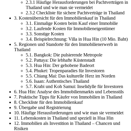
2.3.1 Häufige Herausforderungen bei Pachtverträgen in
Thailand und wie man sie vermeidet
2.3.2 Checkliste für sichere Pachtverträge in Thailand
3. Kostenübersicht für den Immobilienkauf in Thailand
3.1. Einmalige Kosten beim Kauf einer Immobilie
3.2. Laufende Kosten für Immobilieneigentümer
3.3. Sonstige Kosten
3.4. Beispielrechnung: Villa in Hua Hin (10 Mio. Baht)
5. Regionen und Standorte für den Immobilienerwerb in
Thailand
5.1. Bangkok: Die pulsierende Metropole
5.2. Pattaya: Die lebhafte Küstenstadt
5.3. Hua Hin: Der gehobene Badeort
5.4. Phuket: Tropenparadies für Investoren
5.5. Chiang Mai: Das kulturelle Herz im Norden
5.6. Isaan: Authentisches Thailand
5.7. Krabi und Koh Samui: Inselidylle für Investoren
6. Hua Hin: Analyse des Immobilienmarkts und Lebensstils
7. Praktische Tipps für Käufer von Immobilien in Thailand
8. Checkliste für den Immobilienkauf
9. Übergabe und Registrierung
10. Häufige Herausforderungen und wie man sie vermeidet
11. Lebenskosten in Thailand und speziell in Hua Hin
12. Immobilien als Investition in Thailand – Chancen und
Risiken