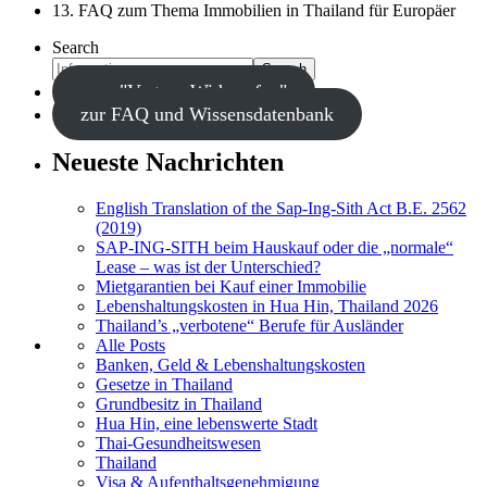
13. FAQ zum Thema Immobilien in Thailand für Europäer
Search
Search
zum "Vertrag Widerrufen"
zur FAQ und Wissensdatenbank
Neueste Nachrichten
English Translation of the Sap-Ing-Sith Act B.E. 2562
(2019)
SAP-ING-SITH beim Hauskauf oder die „normale“
Lease – was ist der Unterschied?
Mietgarantien bei Kauf einer Immobilie
Lebenshaltungskosten in Hua Hin, Thailand 2026
Thailand’s „verbotene“ Berufe für Ausländer
Alle Posts
Banken, Geld & Lebenshaltungskosten
Gesetze in Thailand
Grundbesitz in Thailand
Hua Hin, eine lebenswerte Stadt
Thai-Gesundheitswesen
Thailand
Visa & Aufenthaltsgenehmigung