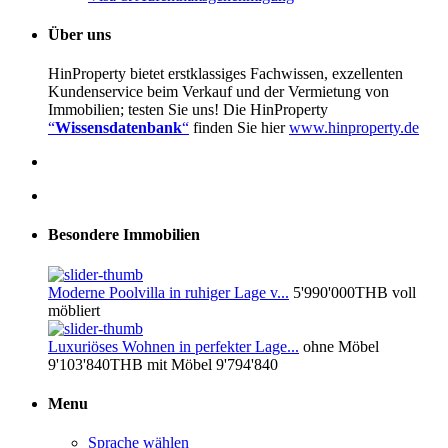
Über uns
HinProperty bietet erstklassiges Fachwissen, exzellenten
Kundenservice beim Verkauf und der Vermietung von
Immobilien; testen Sie uns! Die HinProperty
“
Wissensdatenbank
“
finden Sie hier
www.hinproperty.de
Besondere Immobilien
Moderne Poolvilla in ruhiger Lage v...
5'990'000THB
voll
möbliert
Luxuriöses Wohnen in perfekter Lage...
ohne Möbel
9'103'840THB
mit Möbel 9'794'840
Menu
Sprache wählen