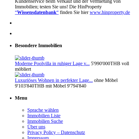
Kundenservice beim Verkauf und der Vermietung von
Immobilien; testen Sie uns! Die HinProperty
“
Wissensdatenbank
“
finden Sie hier
www.hinproperty.de
Besondere Immobilien
Moderne Poolvilla in ruhiger Lage v...
5'990'000THB
voll
möbliert
Luxuriöses Wohnen in perfekter Lage...
ohne Möbel
9'103'840THB
mit Möbel 9'794'840
Menu
Sprache wählen
Immobilien Liste
Immobilien Suche
Über uns
Privacy Policy – Datenschutz
Impressum