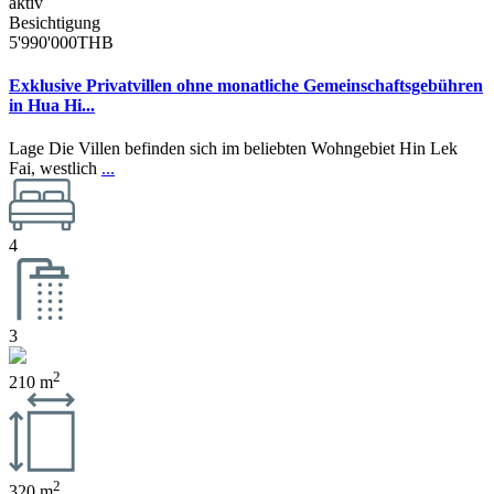
aktiv
Besichtigung
5'990'000THB
Exklusive Privatvillen ohne monatliche Gemeinschaftsgebühren
in Hua Hi...
Lage Die Villen befinden sich im beliebten Wohngebiet Hin Lek
Fai, westlich
...
4
3
2
210 m
2
320 m