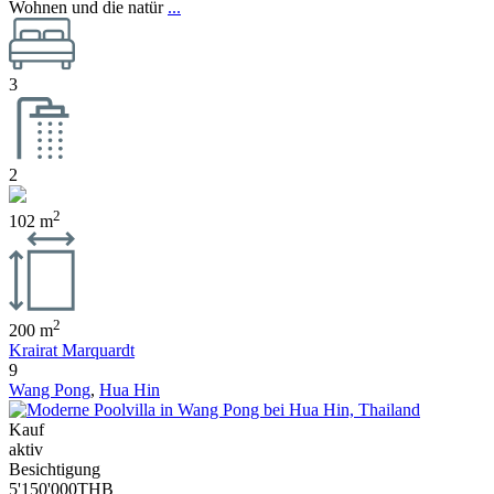
Wohnen und die natür
...
3
2
2
102 m
2
200 m
Krairat Marquardt
9
Wang Pong
,
Hua Hin
Kauf
aktiv
Besichtigung
5'150'000THB