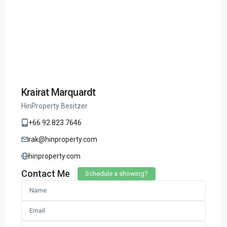
Krairat Marquardt
HinProperty Besitzer
+66 92 823 7646
rak@hinproperty.com
hinproperty.com
Contact Me
Schedule a showing?