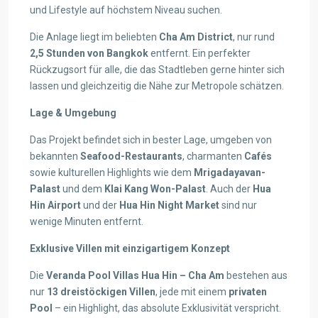
und Lifestyle auf höchstem Niveau suchen.
Die Anlage liegt im beliebten
Cha Am District
, nur rund
2,5 Stunden von Bangkok
entfernt. Ein perfekter
Rückzugsort für alle, die das Stadtleben gerne hinter sich
lassen und gleichzeitig die Nähe zur Metropole schätzen.
Lage & Umgebung
Das Projekt befindet sich in bester Lage, umgeben von
bekannten
Seafood-Restaurants
, charmanten
Cafés
sowie kulturellen Highlights wie dem
Mrigadayavan-
Palast
und dem
Klai Kang Won-Palast
. Auch der
Hua
Hin Airport
und der
Hua Hin Night Market
sind nur
wenige Minuten entfernt.
Exklusive Villen mit einzigartigem Konzept
Die
Veranda Pool Villas Hua Hin – Cha Am
bestehen aus
nur
13 dreistöckigen Villen
, jede mit einem
privaten
Pool
– ein Highlight, das absolute Exklusivität verspricht.