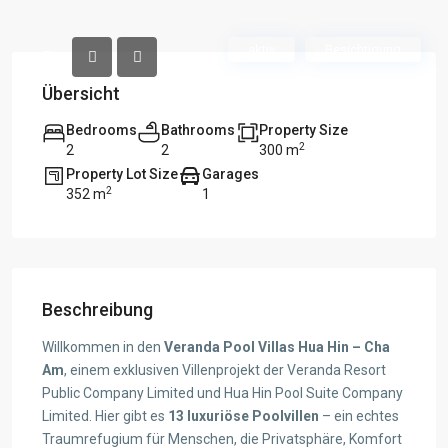
aktiv
Besichtigung
Übersicht
Bedrooms
Bathrooms
Property Size
2
2
2
300 m
Property Lot Size
Garages
2
352 m
1
Beschreibung
Willkommen in den
Veranda Pool Villas Hua Hin – Cha
Am
, einem exklusiven Villenprojekt der Veranda Resort
Public Company Limited und Hua Hin Pool Suite Company
Limited. Hier gibt es
13 luxuriöse Poolvillen
– ein echtes
Traumrefugium für Menschen, die Privatsphäre, Komfort