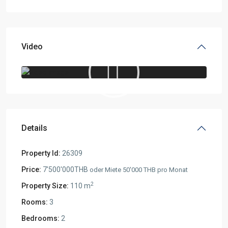
Video
Details
Property Id:
26309
Price:
7'500'000THB
oder Miete 50'000 THB pro Monat
2
Property Size:
110 m
Rooms:
3
Bedrooms:
2