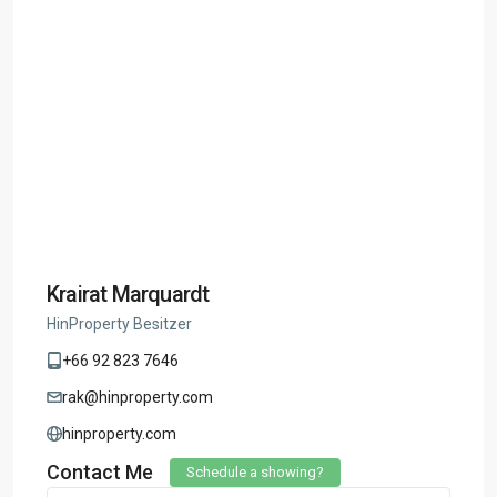
Krairat Marquardt
HinProperty Besitzer
+66 92 823 7646
rak@hinproperty.com
hinproperty.com
Contact Me
Schedule a showing?