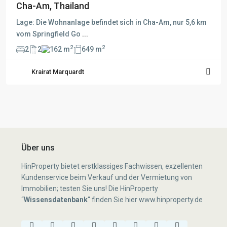
Cha-Am, Thailand
Lage: Die Wohnanlage befindet sich in Cha-Am, nur 5,6 km
vom Springfield Go
...
2
2
2
2
162 m
649 m
Krairat Marquardt
Über uns
HinProperty bietet erstklassiges Fachwissen, exzellenten
Kundenservice beim Verkauf und der Vermietung von
Immobilien; testen Sie uns! Die HinProperty
“
Wissensdatenbank
“
finden Sie hier
www.hinproperty.de