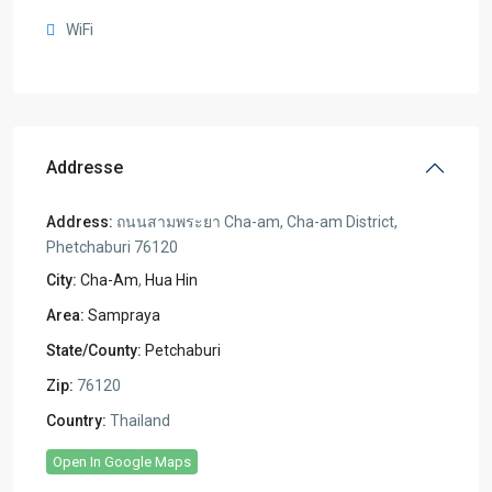
WiFi
Addresse
Address:
ถนนสามพระยา Cha-am, Cha-am District,
Phetchaburi 76120
City:
Cha-Am
,
Hua Hin
Area:
Sampraya
State/County:
Petchaburi
Zip:
76120
Country:
Thailand
Open In Google Maps