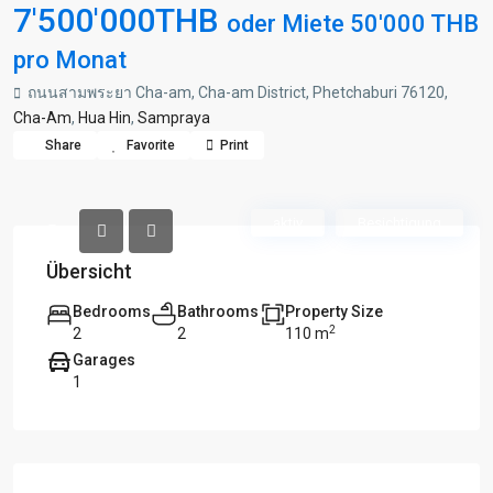
7'500'000THB
oder Miete 50'000 THB
pro Monat
ถนนสามพระยา Cha-am, Cha-am District, Phetchaburi 76120,
Cha-Am
,
Hua Hin
,
Sampraya
Share
Favorite
Print
aktiv
Besichtigung
Übersicht
Bedrooms
Bathrooms
Property Size
2
2
2
110 m
Garages
1