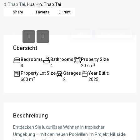
Thab Tai,
Hua Hin
,
Thap Tai
Share
Favorite
Print
aktiv
Besichtigung
Übersicht
Bedrooms
Bathrooms
Property Size
2
3
4
207 m
Property Lot Size
Garages
Year Built:
2
660 m
2
2025
Beschreibung
Entdecken Sie luxuriöses Wohnen in tropischer
Umgebung – mit den neuen Poolvillen im Projekt
Hillside