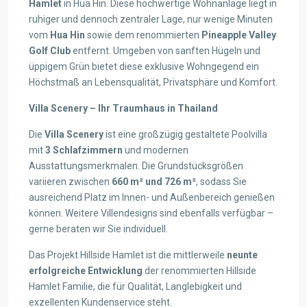
Hamlet
in Hua Hin. Diese hochwertige Wohnanlage liegt in
ruhiger und dennoch zentraler Lage, nur wenige Minuten
vom
Hua Hin
sowie dem renommierten
Pineapple Valley
Golf Club
entfernt. Umgeben von sanften Hügeln und
üppigem Grün bietet diese exklusive Wohngegend ein
Höchstmaß an Lebensqualität, Privatsphäre und Komfort.
Villa Scenery – Ihr Traumhaus in Thailand
Die
Villa Scenery
ist eine großzügig gestaltete Poolvilla
mit
3 Schlafzimmern
und modernen
Ausstattungsmerkmalen. Die Grundstücksgrößen
variieren zwischen
660 m² und 726 m²
, sodass Sie
ausreichend Platz im Innen- und Außenbereich genießen
können. Weitere Villendesigns sind ebenfalls verfügbar –
gerne beraten wir Sie individuell.
Das Projekt Hillside Hamlet ist die mittlerweile
neunte
erfolgreiche Entwicklung
der renommierten Hillside
Hamlet Familie, die für Qualität, Langlebigkeit und
exzellenten Kundenservice steht.