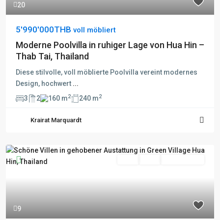
20
5'990'000THB
voll möbliert
Moderne Poolvilla in ruhiger Lage von Hua Hin –
Thab Tai, Thailand
Diese stilvolle, voll möblierte Poolvilla vereint modernes
Design, hochwert
...
2
2
3
2
160 m
240 m
Krairat Marquardt
Kauf
Aktiv
Besichtigung
9