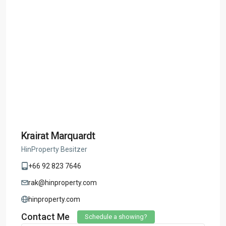
Krairat Marquardt
HinProperty Besitzer
+66 92 823 7646
rak@hinproperty.com
hinproperty.com
Contact Me
Schedule a showing?