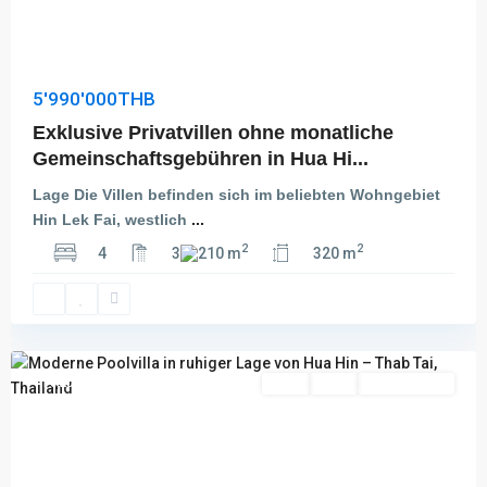
5'990'000THB
Exklusive Privatvillen ohne monatliche
Gemeinschaftsgebühren in Hua Hi...
Lage Die Villen befinden sich im beliebten Wohngebiet
Hin Lek Fai, westlich
...
2
2
4
3
210 m
320 m
Thap
Tai
,
Hua
Hin
Featured
Kauf
Aktiv
Besichtigung