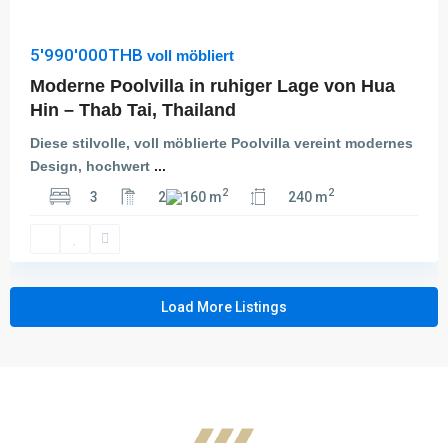
5'990'000THB
voll möbliert
Moderne Poolvilla in ruhiger Lage von Hua
Hin – Thab Tai, Thailand
Diese stilvolle, voll möblierte Poolvilla vereint modernes
Design, hochwert
...
2
2
3
2
160 m
240 m
Load More Listings