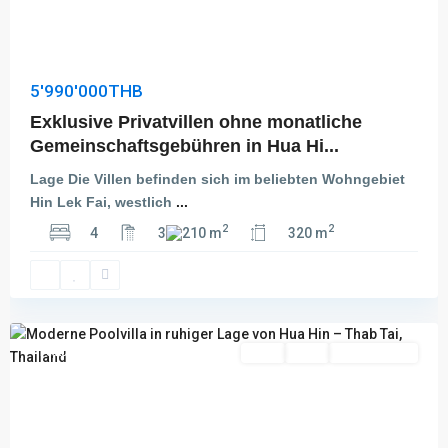
5'990'000THB
Exklusive Privatvillen ohne monatliche
Gemeinschaftsgebühren in Hua Hi...
Lage Die Villen befinden sich im beliebten Wohngebiet
Hin Lek Fai, westlich
...
2
2
4
3
210 m
320 m
Thap
Tai
,
Hua
Hin
Featured
Kauf
Aktiv
Besichtigung