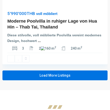
5'990'000THB
voll möbliert
Moderne Poolvilla in ruhiger Lage von Hua
Hin – Thab Tai, Thailand
Diese stilvolle, voll möblierte Poolvilla vereint modernes
Design, hochwert
...
2
2
3
2
160 m
240 m
Load More Listings