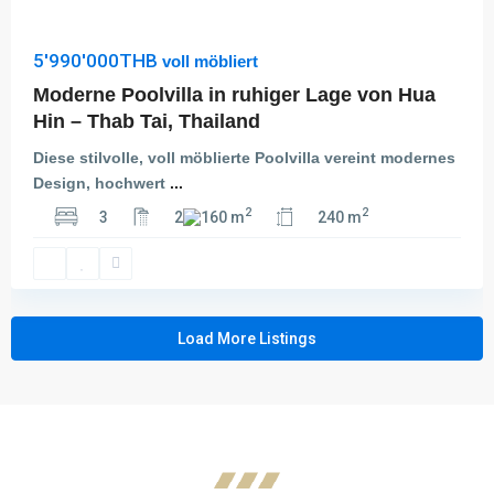
5'990'000THB
voll möbliert
Moderne Poolvilla in ruhiger Lage von Hua
Hin – Thab Tai, Thailand
Diese stilvolle, voll möblierte Poolvilla vereint modernes
Design, hochwert
...
2
2
3
2
160 m
240 m
Load More Listings