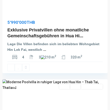
5'990'000THB
Exklusive Privatvillen ohne monatliche
Gemeinschaftsgebühren in Hua Hi...
Lage Die Villen befinden sich im beliebten Wohngebiet
Hin Lek Fai, westlich
...
2
2
4
3
210 m
320 m
Thap
Tai
,
Hua
Hin
Featured
Kauf
Aktiv
Besichtigung